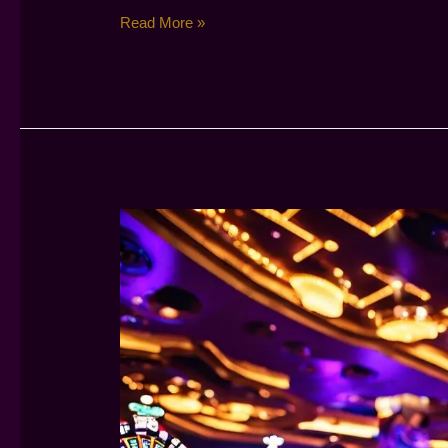
Adrenalin
Read More »
Dolu
Deneyim
Betvast
Casino