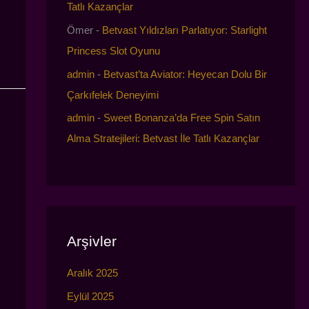
Tatlı Kazançlar
Ömer
-
Betvast Yıldızları Parlatıyor: Starlight
Princess Slot Oyunu
admin
-
Betvast’ta Aviator: Heyecan Dolu Bir
Çarkıfelek Deneyimi
admin
-
Sweet Bonanza’da Free Spin Satın
Alma Stratejileri: Betvast İle Tatlı Kazançlar
Arşivler
Aralık 2025
Eylül 2025