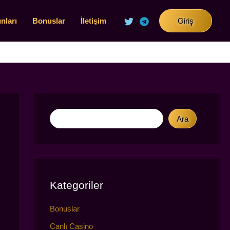
nları
Bonuslar
İletişim
Giriş
Ara
Ara
Kategoriler
Bonuslar
Canlı Casino