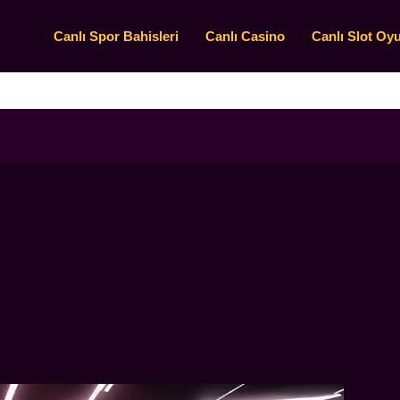
Canlı Spor Bahisleri
Canlı Casino
Canlı Slot Oyu