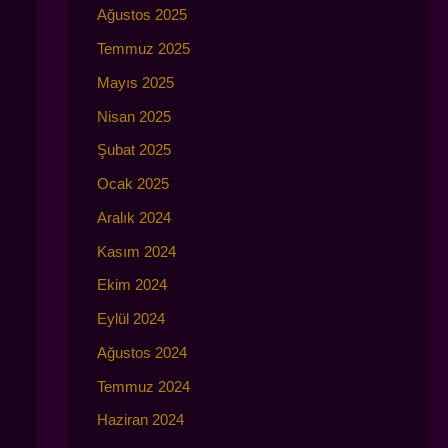
Ağustos 2025
Temmuz 2025
Mayıs 2025
Nisan 2025
Şubat 2025
Ocak 2025
Aralık 2024
Kasım 2024
Ekim 2024
Eylül 2024
Ağustos 2024
Temmuz 2024
Haziran 2024