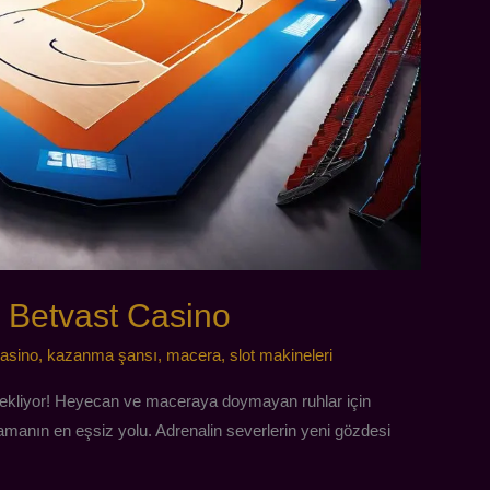
 Betvast Casino
asino
,
kazanma şansı
,
macera
,
slot makineleri
 bekliyor! Heyecan ve maceraya doymayan ruhlar için
rlamanın en eşsiz yolu. Adrenalin severlerin yeni gözdesi