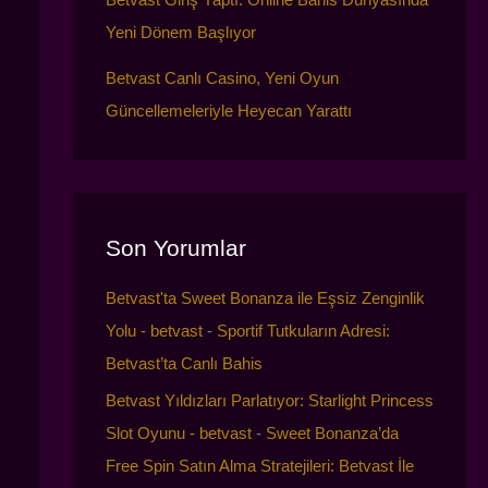
Yeni Dönem Başlıyor
Betvast Canlı Casino, Yeni Oyun
Güncellemeleriyle Heyecan Yarattı
Son Yorumlar
Betvast'ta Sweet Bonanza ile Eşsiz Zenginlik
Yolu - betvast
-
Sportif Tutkuların Adresi:
Betvast’ta Canlı Bahis
Betvast Yıldızları Parlatıyor: Starlight Princess
Slot Oyunu - betvast
-
Sweet Bonanza’da
Free Spin Satın Alma Stratejileri: Betvast İle