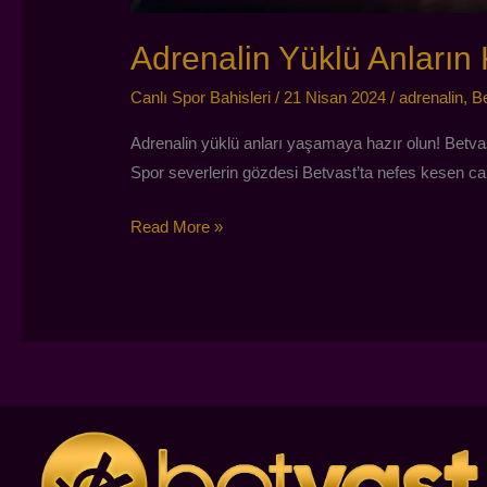
Adrenalin Yüklü Anların 
Canlı Spor Bahisleri
/
21 Nisan 2024
/
adrenalin
,
B
Adrenalin yüklü anları yaşamaya hazır olun! Betvast
Spor severlerin gözdesi Betvast’ta nefes kesen can
Adrenalin
Read More »
Yüklü
Anların
Kapısı:
Betvast
Canlı
Bahis