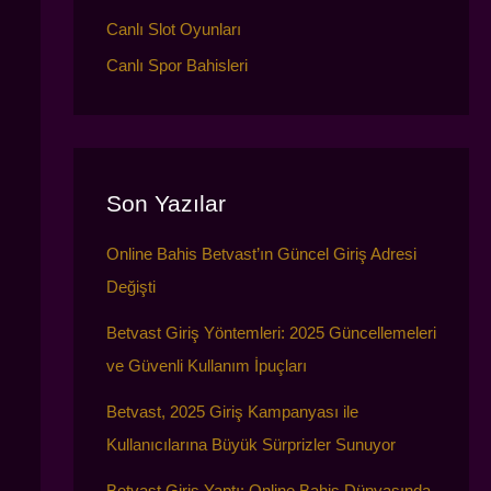
Canlı Slot Oyunları
Canlı Spor Bahisleri
Son Yazılar
Online Bahis Betvast’ın Güncel Giriş Adresi
Değişti
Betvast Giriş Yöntemleri: 2025 Güncellemeleri
ve Güvenli Kullanım İpuçları
Betvast, 2025 Giriş Kampanyası ile
Kullanıcılarına Büyük Sürprizler Sunuyor
Betvast Giriş Yaptı: Online Bahis Dünyasında