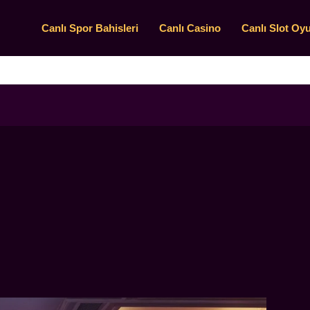
Canlı Spor Bahisleri
Canlı Casino
Canlı Slot Oyu