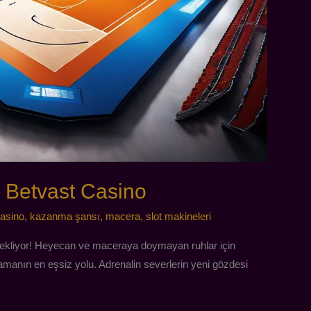
 Betvast Casino
asino
,
kazanma şansı
,
macera
,
slot makineleri
 bekliyor! Heyecan ve maceraya doymayan ruhlar için
rlamanın en eşsiz yolu. Adrenalin severlerin yeni gözdesi