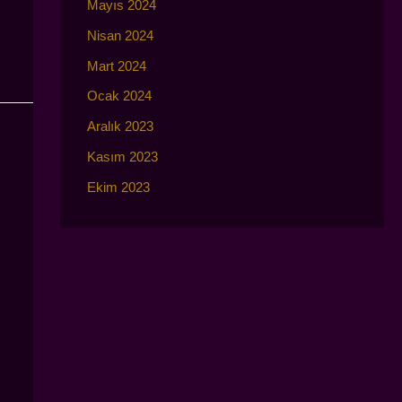
Mayıs 2024
Nisan 2024
Mart 2024
Ocak 2024
Aralık 2023
Kasım 2023
Ekim 2023