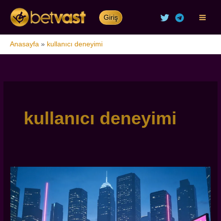
İçeriğe
Giriş
atla
Anasayfa
»
kullanıcı deneyimi
kullanıcı deneyimi