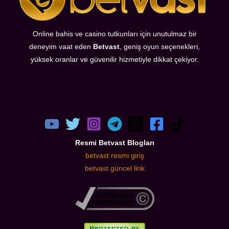
Online bahis ve casino tutkunları için unutulmaz bir
deneyim vaat eden
Betvast
, geniş oyun seçenekleri,
yüksek oranlar ve güvenilir hizmetiyle dikkat çekiyor.
Resmi Betvast Blogları
betvast resmi giriş
betvast güncel link