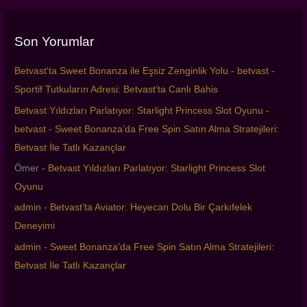
Son Yorumlar
Betvast'ta Sweet Bonanza ile Eşsiz Zenginlik Yolu - betvast
-
Sportif Tutkuların Adresi: Betvast’ta Canlı Bahis
Betvast Yıldızları Parlatıyor: Starlight Princess Slot Oyunu -
betvast
-
Sweet Bonanza’da Free Spin Satın Alma Stratejileri:
Betvast İle Tatlı Kazançlar
Ömer
-
Betvast Yıldızları Parlatıyor: Starlight Princess Slot
Oyunu
admin
-
Betvast’ta Aviator: Heyecan Dolu Bir Çarkıfelek
Deneyimi
admin
-
Sweet Bonanza’da Free Spin Satın Alma Stratejileri:
Betvast İle Tatlı Kazançlar