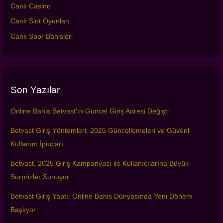
Canlı Casino
Canlı Slot Oyunları
Canlı Spor Bahisleri
Son Yazılar
Online Bahis Betvast’ın Güncel Giriş Adresi Değişti
Betvast Giriş Yöntemleri: 2025 Güncellemeleri ve Güvenli
Kullanım İpuçları
Betvast, 2025 Giriş Kampanyası ile Kullanıcılarına Büyük
Sürprizler Sunuyor
Betvast Giriş Yaptı: Online Bahis Dünyasında Yeni Dönem
Başlıyor