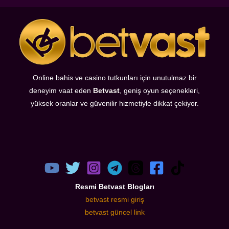
Online bahis ve casino tutkunları için unutulmaz bir
deneyim vaat eden
Betvast
, geniş oyun seçenekleri,
yüksek oranlar ve güvenilir hizmetiyle dikkat çekiyor.
Resmi Betvast Blogları
betvast resmi giriş
betvast güncel link