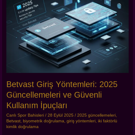
Betvast Giriş Yöntemleri: 2025
Güncellemeleri ve Güvenli
Kullanım İpuçları
Canlı Spor Bahisleri
/
28 Eylül 2025
/
2025 güncellemeleri
,
Betvast
,
biyometrik doğrulama
,
giriş yöntemleri
,
iki faktörlü
kimlik doğrulama