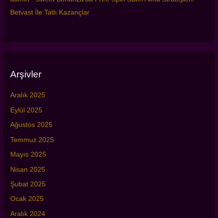
Betvast İle Tatlı Kazançlar
Arşivler
Aralık 2025
Eylül 2025
Ağustos 2025
Temmuz 2025
Mayıs 2025
Nisan 2025
Şubat 2025
Ocak 2025
Aralık 2024