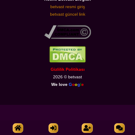
betvast resmi giriş
betvast güncel link
Gizlilik Politikası
2026 © betvast
We love
G
o
o
g
l
e