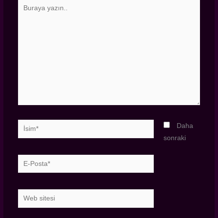
Buraya
yazın..
İsim*
Daha
sonraki
E-
Posta*
Web
sitesi