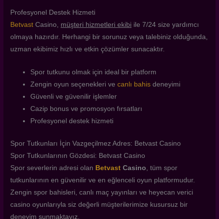
Profesyonel Destek Hizmeti
Betvast
Casino,
müşteri hizmetleri ekibi
ile 7/24 size yardımcı
olmaya hazırdır. Herhangi bir sorunuz veya talebiniz olduğunda,
uzman ekibimiz hızlı ve etkin çözümler sunacaktır.
Spor tutkunu olmak için ideal bir platform
Zengin oyun seçenekleri ve
canlı bahis
deneyimi
Güvenli ve güvenilir işlemler
Cazip bonus ve promosyon fırsatları
Profesyonel destek hizmeti
Spor Tutkunları İçin Vazgeçilmez Adres: Betvast Casino
Spor Tutkunlarının Gözdesi: Betvast Casino
Spor severlerin adresi olan
Betvast
Casino
, tüm spor
tutkunlarının en güvenilir ve en eğlenceli oyun platformudur.
Zengin spor bahisleri, canlı maç yayınları ve heyecan verici
casino oyunlarıyla siz değerli müşterilerimize kusursuz bir
deneyim sunmaktayız.