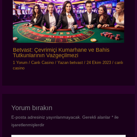
Betvast: Çevrimiçi Kumarhane ve Bahis
Tutkunlarının Vazgeçilmezi
1 Yorum
/
Canlı Casino
/ Yazan
betvast
/
24 Ekim 2023
/
canlı
casino
Yorum bırakın
E-posta adresiniz yayınlanmayacak.
Gerekli alanlar
*
ile
işaretlenmişlerdir