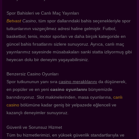
Spor Bahisleri ve Canlı Maç Yayınları
Betvast
Casino
, tüm spor dallarındaki bahis seçenekleriyle spor
tutkunlarının vazgeçilmez adresi haline gelmiştir. Futbol,
basketbol, tenis, motor sporları ve daha birçok kategoride en
güncel bahis fırsatlarını sizlere sunuyoruz. Ayrıca, canlı maç
yayınlarımız sayesinde müsabakaları sanki statta izliyormuş gibi
heyecan dolu bir deneyim yaşayabilirsiniz.
Benzersiz Casino Oyunları
Spor tutkununun yanı sıra
casino meraklılarını
da düşünerek,
en popüler ve en yeni
casino oyunlarını
bünyemizde
barındırıyoruz. Slot makinelerinden, masa oyunlarına,
canlı
casino
bölümüne kadar geniş bir yelpazede eğlenceli ve
kazançlı deneyimler sunuyoruz.
Güvenli ve Sorunsuz Hizmet
Tüm bu hizmetlerimizi, en yüksek güvenlik standartlarıyla ve