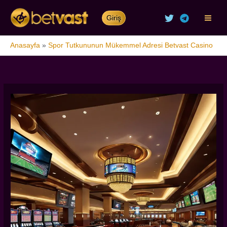
İçeriğe
Giriş
atla
Anasayfa
»
Spor Tutkununun Mükemmel Adresi Betvast Casino