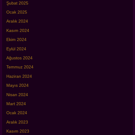
Şubat 2025
Ocak 2025
Aralık 2024
Kasım 2024
Ekim 2024
Eylül 2024
Ağustos 2024
Temmuz 2024
Haziran 2024
Mayıs 2024
Nisan 2024
Mart 2024
Ocak 2024
Aralık 2023
Kasım 2023