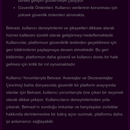
sürekli gelişim göstermeye çalışıyor.
Güvenlik Önlemleri: Kullanıcı verilerinin korunması için
yüksek güvenlik önlemleri alınmakta.
Betvast, kullanıcı deneyimlerini ve şikayetleri dikkate alarak
hizmet kalitesini sürekli olarak geliştirmeyi hedeflemektedir.
Kullanıcılar, platformun güvenilirlik testinden geçebilmesi için
geri bildirimlerini paylaşmaya devam etmektedir. Bu geri
bildirimler, platformun daha güvenli ve kullanıcı dostu bir hale
gelmesi için kritik bir rol oynamaktadır.
Kullanıcı Yorumlarıyla Betvast: Avantajlar ve Dezavantajlar
Çevrimiçi bahis dünyasında güvenilir bir platform arayışında
olanlar için Betvast, kullanıcı yorumlarıyla öne çıkan bir seçenek
olarak dikkat çekiyor. Kullanıcıların deneyimlerinden yola
çıkarak, Betvast’ın sunduğu imkanlar ve karşılaşılan zorluklar
hakkında derinlemesine bir bakış açısı sunmak, platformu daha
iyi anlamanızı sağlayabilir.