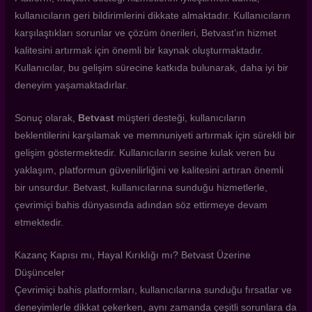
kullanıcıların geri bildirimlerini dikkate almaktadır. Kullanıcıların
karşılaştıkları sorunlar ve çözüm önerileri, Betvast’ın hizmet
kalitesini artırmak için önemli bir kaynak oluşturmaktadır.
Kullanıcılar, bu gelişim sürecine katkıda bulunarak, daha iyi bir
deneyim yaşamaktadırlar.
Sonuç olarak,
Betvast
müşteri desteği, kullanıcıların
beklentilerini karşılamak ve memnuniyeti artırmak için sürekli bir
gelişim göstermektedir. Kullanıcıların sesine kulak veren bu
yaklaşım, platformun güvenilirliğini ve kalitesini artıran önemli
bir unsurdur. Betvast, kullanıcılarına sunduğu hizmetlerle,
çevrimiçi bahis dünyasında adından söz ettirmeye devam
etmektedir.
Kazanç Kapısı mı, Hayal Kırıklığı mı? Betvast Üzerine
Düşünceler
Çevrimiçi bahis platformları, kullanıcılarına sunduğu fırsatlar ve
deneyimlerle dikkat çekerken, aynı zamanda çeşitli sorunlara da