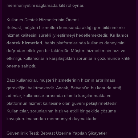
memnuniyetini sağlamada kilit rol oynar.
Kullanıcı Destek Hizmetlerinin Önemi
Betvast, müşteri hizmetleri konusunda aldığı geri bildirimlerle
hizmet kalitesini sürekli iyileştirmeyi hedeflemektedir.
Kullanıcı
destek hizmetleri
, bahis platformlarında kullanıcı deneyimini
doğrudan etkileyen bir faktördür. Müşteri hizmetlerinin hızı ve
etkinliği, kullanıcıların karşılaştıkları sorunların çözümünde kritik
öneme sahiptir.
Bazı kullanıcılar, müşteri hizmetlerinin hızının artırılması
gerektiğini belirtmektedir. Ancak, Betvast’ın bu konuda attığı
adımlar, kullanıcılar arasında olumlu karşılanmakta ve
platformun hizmet kalitesine olan güveni pekiştirmektedir.
Kullanıcılar, sorunlarının hızlı ve etkili bir şekilde çözüme
kavuşturulmasından memnuniyet duymaktadır.
Güvenilirlik Testi: Betvast Üzerine Yapılan Şikayetler