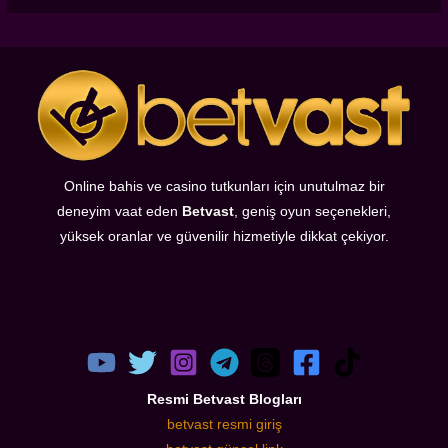
Online bahis ve casino tutkunları için unutulmaz bir
deneyim vaat eden
Betvast
, geniş oyun seçenekleri,
yüksek oranlar ve güvenilir hizmetiyle dikkat çekiyor.
Resmi Betvast Blogları
betvast resmi giriş