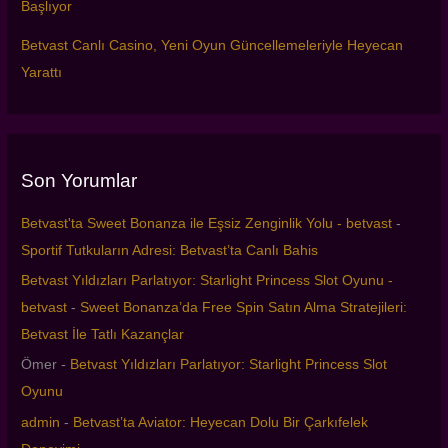
Başlıyor
Betvast Canlı Casino, Yeni Oyun Güncellemeleriyle Heyecan
Yarattı
Son Yorumlar
Betvast'ta Sweet Bonanza ile Eşsiz Zenginlik Yolu - betvast
-
Sportif Tutkuların Adresi: Betvast’ta Canlı Bahis
Betvast Yıldızları Parlatıyor: Starlight Princess Slot Oyunu -
betvast
-
Sweet Bonanza’da Free Spin Satın Alma Stratejileri:
Betvast İle Tatlı Kazançlar
Ömer
-
Betvast Yıldızları Parlatıyor: Starlight Princess Slot
Oyunu
admin
-
Betvast’ta Aviator: Heyecan Dolu Bir Çarkıfelek